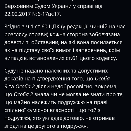
Верховним Судом України у справі від
22.02.2017 №6-17цс17.
Згідно з ч.1 ст.60 ЦПК (у редакції, чинній на час
розгляду справи) кожна сторона зобов’язана
довести ті обставини, на які вона посилається
як на підставу своїх вимог і заперечень, крім
випадків, встановлених ст.61 цього кодексу.
Суду не надано належних та допустимих
доказів на підтвердження того, що
Особа
3
та
Особа 2
діяли недобросовісно, зокрема,
що
Особа 2
знала чи не могла не знати про те,
що майно належить подружжю на праві
спільної сумісної власності і що той з
подружжя, хто укладає договір, не отримав
згоди на це другого з подружжя.