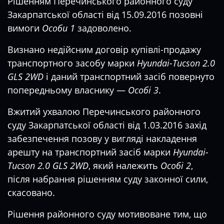
Рішенням Перечинського районного суду
Закарпатської області від 15.09.2016 позовні
вимоги
Особи 1
задоволено.
Визнано недійсним договір купівлі-продажу
транспортного засобу марки
Hyundai-Tucson 2.0
GLS 2WD
і даний транспортний засіб повернуто
попередньому власнику —
Особі 3
.
Вжитий ухвалою Перечинського районного
суду Закарпатської області від 1.03.2016 захід
забезпечення позову у вигляді накладення
арешту на транспортний засіб марки
Hyundai-
Tucson 2.0 GLS 2WD
, який належить
Особі 2
,
після набрання рішенням суду законної сили,
скасовано.
Рішення районного суду мотивоване тим, що