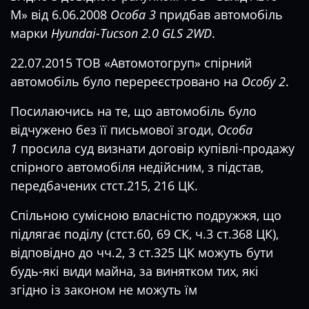
М» від 6.06.2008
Особа 3
придбав автомобіль
марки
Hyundai-Tucson 2.0 GLS 2WD
.
22.07.2015 ТОВ «Автомотогруп» спірний
автомобіль було перереєстровано на
Особу 2
.
Посилаючись на те, що автомобіль було
відчужено без її письмової згоди,
Особа
1
просила суд визнати договір купівлі-продажу
спірного автомобіля недійсним, з підстав,
передбачених стст.215, 216 ЦК.
Спільною сумісною власністю подружжя, що
підлягає поділу (стст.60, 69 СК, ч.3 ст.368 ЦК),
відповідно до чч.2, 3 ст.325 ЦК можуть бути
будь-які види майна, за винятком тих, які
згідно із законом не можуть їм