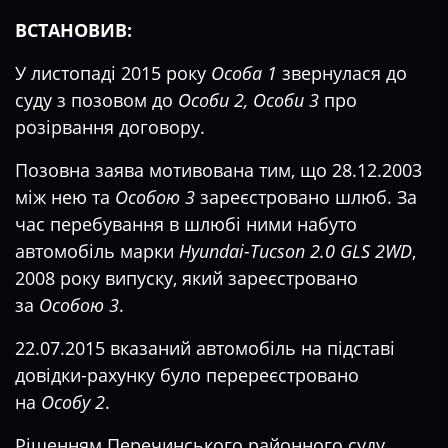
ВСТАНОВИВ:
У листопаді 2015 року
Особа 1
звернулася до
суду з позовом до
Особи 2, Особи 3
про
розірвання договору.
Позовна заява мотивована тим, що 28.12.2003
між нею та
Особою 3
зареєстровано шлюб. За
час перебування в шлюбі ними набуто
автомобіль марки
Hyundai-Tucson 2.0 GLS 2WD
,
2008 року випуску, який зареєстровано
за
Особою 3
.
22.07.2015 вказаний автомобіль на підставі
довідки-рахунку було перереєстровано
на
Особу 2
.
Рішенням Перечинського районного суду