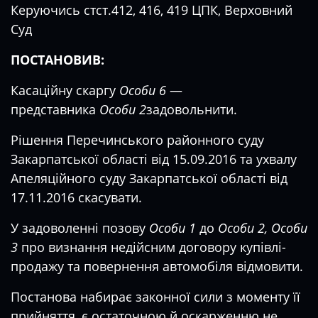
Керуючись стст.412, 416, 419 ЦПК, Верховний
Суд
ПОСТАНОВИВ:
Касаційну скаргу
Особи 6
—
представника
Особи 2
задовольнити.
Рішення Перечинського районного суду
Закарпатської області від 15.09.2016 та ухвалу
Апеляційного суду Закарпатської області від
17.11.2016 скасувати.
У задоволенні позову
Особи 1
до
Особи 2, Особи
3
про визнання недійсним договору купівлі-
продажу та повернення автомобіля відмовити.
Постанова набирає законної сили з моменту її
прийняття, є остаточною й оскарженню не