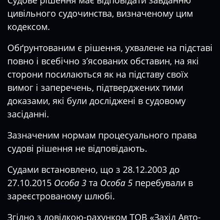
Судове рішення має відповідати завданню
цивільного судочинства, визначеному цим
кодексом.
Обґрунтованим є рішення, ухвалене на підставі
повно і всебічно з’ясованих обставин, на які
сторони посилаються як на підставу своїх
вимог і заперечень, підтверджених тими
доказами, які були досліджені в судовому
засіданні.
Зазначеним нормам процесуального права
судові рішення не відповідають.
Судами встановлено, що з 28.12.2003 до
27.10.2015
Особа 3
та
Особа 5
перебували в
зареєстрованому шлюбі.
Згідно з довідкою-рахунком ТОВ «Захід Авто-