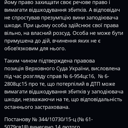
йому право захищати своє речове право і
вимагати відшкодування збитків. А відповідач
не спростував презумпцію вини заподіювача
шкоди. При цьому особа здійснює свої права
вільно, на власний розсуд. Особа не може бути
примушена до дій, вчинення яких не є
обов’язковим для нього.
Таким чином підтверждена
правова
позиція
Верховного Суда України, висловлена
під час розгляду справ
№ 6-954цс16
,
№ 6-
2808цс15
про те, що потерпілий в ДТП може
вимагати відшкодування збитків у заподіювача
шкоди, незважаючи на те, що відповідальність
останнього застрахована.
Постанову № 344/10730/15-ц (№ 61-
5079св18)
винесено 14 лютого.