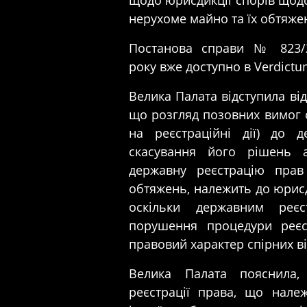
щодо юрисдикції спорів щодо
нерухоме майно та їх обтяже
Постанова справи № 823/2
року
вже доступно в
Verdict
Велика Палата відступила від
що розгляд позовних вимог 
на реєстраційні дії) до 
скасування його рішень 
державну реєстрацію пра
обтяжень, належить до юрисди
оскільки державним реєст
порушення процедури реєст
правовий характер спірних ві
Велика Палата пояснила,
реєстрації права, що нале