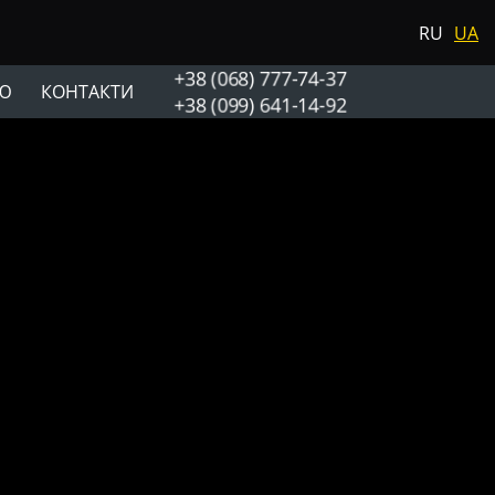
RU
UA
+38 (068) 777-74-37
Ю
КОНТАКТИ
+38 (099) 641-14-92