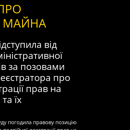
ПРО
Ю МАЙНА
ідступила від
міністративної
ів за позовами
еєстратора про
трації прав на
та їх
уду погодила правову позицію