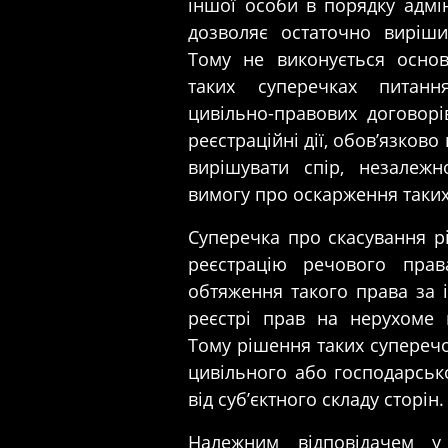
іншої особи в порядку адмі
дозволяє остаточно виріш
Тому не виконується основ
таких суперечках питанн
цивільно-правових договорів
реєстраційні дії, обов’язково
вирішувати спір, незалежн
вимогу про оскарження таких
Суперечка про скасування р
реєстрацію речового пра
обтяження такого права за
реєстрі прав на нерухоме 
Тому рішення таких супереч
цивільного або господарськ
від суб’єктного складу сторін.
Належним відповідачем 