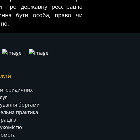
си про державну реєстрацію
инна бути особа, право чи
ано.
луги
и юридичних
луг
ування боргами
ельна практика
рації з
ухомістю
помога