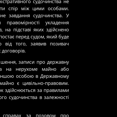
ністративного судочинства не
ити спір між цими особами.
не завдання судочинства. У
я правомірності укладення
, на підставі яких здійснено
 постає перед судом, який буде
о від того, заявив позивач
 договорів.
ішення, записи про державну
ва на нерухоме майно або
 іншою особою в Державному
майно є цивільно-правовим.
ок здійснюється за правилами
ого судочинства в залежності
у справах за позовом про