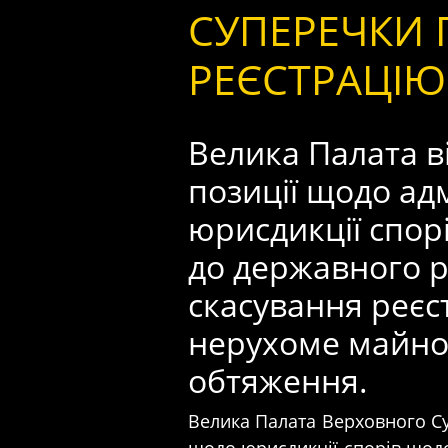
СУПЕРЕЧКИ 
РЕЄСТРАЦІ
Велика Палата в
позиції щодо ад
юрисдикції спор
до державного р
скасування реєс
нерухоме майно 
обтяження.
Велика Палата Верховного С