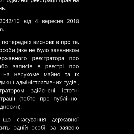
 подвійної реєстрації прав на
нь.
042/16 від 4 вересня 2018
um
.
 попередніх висновків про те,
особи (яке не було заявником
державного реєстратора про
або записів в реєстрі про
в на нерухоме майно та їх
кції адміністративних судів ,
ратором здійснені істотні
рації (тобто про публічно-
дносин).
 що скасування державної
жить одній особі, за заявою