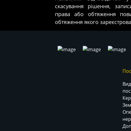
скасування рішення, запи
права або обтяження пов
обтяження якого зареєстров
Пос
Вид
пос
Кер
Зем
Опе
нер
До