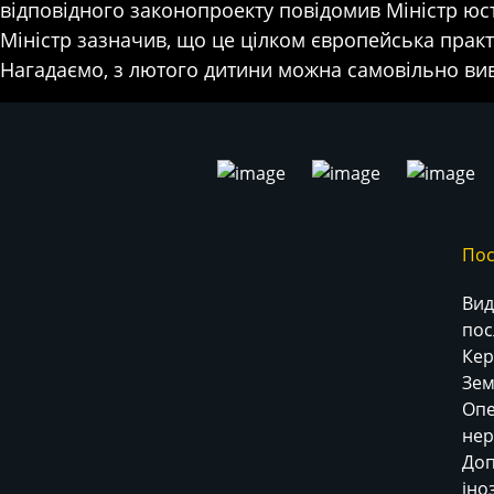
відповідного законопроекту повідомив Міністр юс
Міністр зазначив, що це цілком європейська практи
Нагадаємо, з лютого дитини можна самовільно виве
Пос
Вид
пос
Кер
Зем
Опе
нер
До
іно