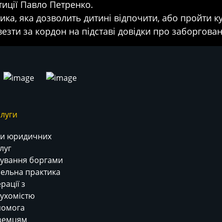
тиції Павло Петренко.
ка, яка дозволить дитині відпочити, або пройти ку
зти за кордон на підставі довідки про заборговані
луги
и юридичних
луг
ування боргами
ельна практика
рації з
ухомістю
помога
земцям