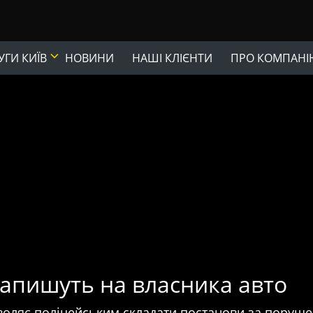
ГИ КИЇВ
НОВИНИ
НАШІ КЛІЄНТИ
ПРО КОМПАНІ
запишуть на власника авто
оляє поліцейським складати постанови за порушенн