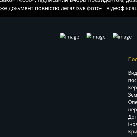
же документ повністю легалізує фото- і відеофікс
Пос
Вид
пос
Кер
Зем
Опе
нер
До
іно
Кри