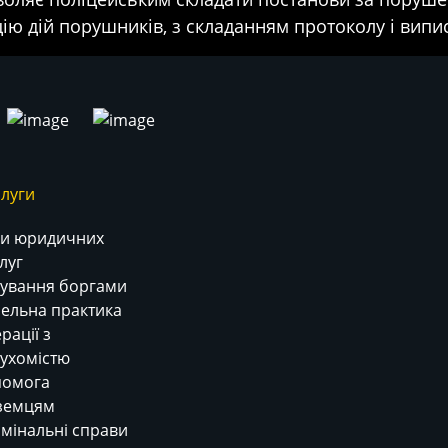
ацію дій порушників, з складанням протоколу і вип
луги
и юридичних
луг
ування боргами
ельна практика
рації з
ухомістю
помога
земцям
мінальні справи