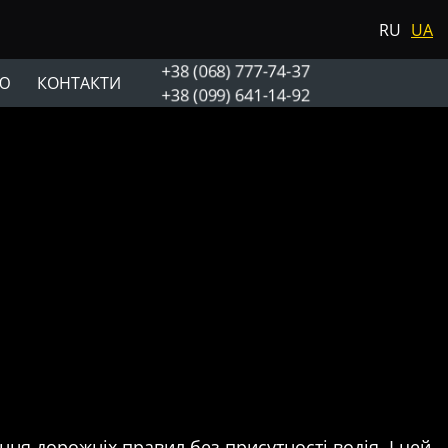
RU
UA
+38 (068) 777-74-37
Ю
КОНТАКТИ
+38 (099) 641-14-92
я дорожніх правил без присутності водія. І цей