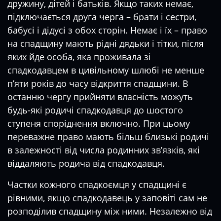
дружину, дітей і батьків. Якщо таких немає,
підключається друга черга – брати і сестри,
бабусі і дідусі з обох сторін. Немає і їх – право
на спадщину мають рідні дядьки і тітки, після
яких йде особа, яка проживала зі
спадкодавцем в цивільному шлюбі не менше
п’яти років до часу відкриття спадщини. В
останню чергу прийняти власність можуть
будь-які родичі спадкодавця до шостого
ступеня споріднення включно. При цьому
переважне право мають більш близькі родичі
в залежності від числа родинних зв’язків, які
віддаляють родича від спадкодавця.
Частки кожного спадкоємця у спадщині є
рівними, якщо спадкодавець у заповіті сам не
розподілив спадщину між ними. Незалежно від