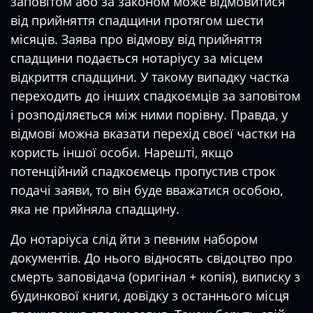
заповітом або за законом може відмовитися
від прийняття спадщини протягом шести
місяців. Заява про відмову від прийняття
спадщини подається нотаріусу за місцем
відкриття спадщини. У такому випадку частка
переходить до інших спадкоємців за заповітом
і розподіляється між ними порівну. Правда, у
відмові можна вказати перехід своєї частки на
користь іншої особи. Нарешті, якщо
потенційний спадкоємець пропустив строк
подачі заяви, то він буде вважатися особою,
яка не прийняла спадщину.
До нотаріуса слід йти з певним набором
документів. До нього відносять свідоцтво про
смерть заповідача (оригінал + копія), виписку з
будинкової книги, довідку з останнього місця