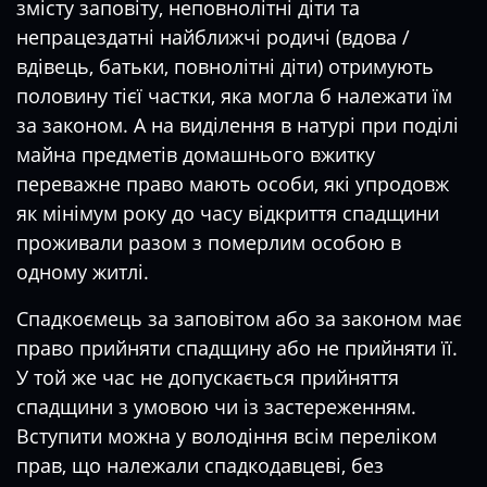
змісту заповіту, неповнолітні діти та
непрацездатні найближчі родичі (вдова /
вдівець, батьки, повнолітні діти) отримують
половину тієї частки, яка могла б належати їм
за законом. А на виділення в натурі при поділі
майна предметів домашнього вжитку
переважне право мають особи, які упродовж
як мінімум року до часу відкриття спадщини
проживали разом з померлим особою в
одному житлі.
Спадкоємець за заповітом або за законом має
право прийняти спадщину або не прийняти її.
У той же час не допускається прийняття
спадщини з умовою чи із застереженням.
Вступити можна у володіння всім переліком
прав, що належали спадкодавцеві, без