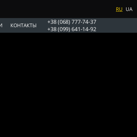
RU
UA
+38 (068) 777-74-37
И
КОНТАКТЫ
+38 (099) 641-14-92